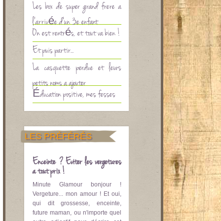
Les box de super grand frère à
l’arrivée d’un 3è enfant
On est rentrés, et tout va bien !
Et puis partir…
La casquette perdue et leurs
petits noms à ajouter
Éducation positive, mes fesses
LES PRÉFÉRÉS
Enceinte ? Eviter les vergetures
à tout prix !
Minute Glamour bonjour !
Vergeture... mon amour ! Et oui,
qui dit grossesse, enceinte,
future maman, ou n'importe quel