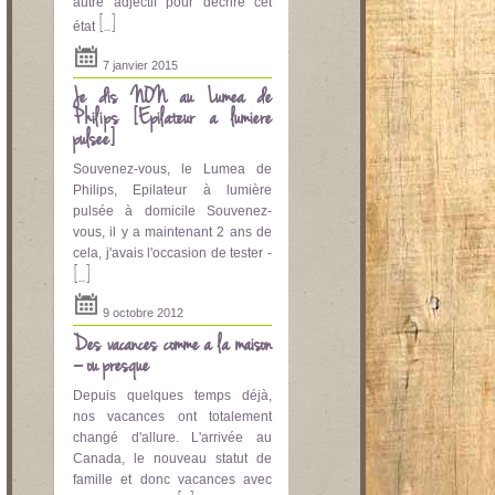
autre adjectif pour décrire cet
[...]
état
7 janvier 2015
Je dis NON au Lumea de
Philips [Epilateur a lumière
pulsee]
Souvenez-vous, le Lumea de
Philips, Epilateur à lumière
pulsée à domicile Souvenez-
vous, il y a maintenant 2 ans de
cela, j'avais l'occasion de tester -
[...]
9 octobre 2012
Des vacances comme à la maison
– ou presque
Depuis quelques temps déjà,
nos vacances ont totalement
changé d'allure. L'arrivée au
Canada, le nouveau statut de
famille et donc vacances avec