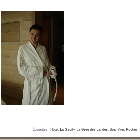
Étiquettes :
Hôtel
,
La Gacilly
,
La Grée des Landes
,
Spa
,
Yves Rocher