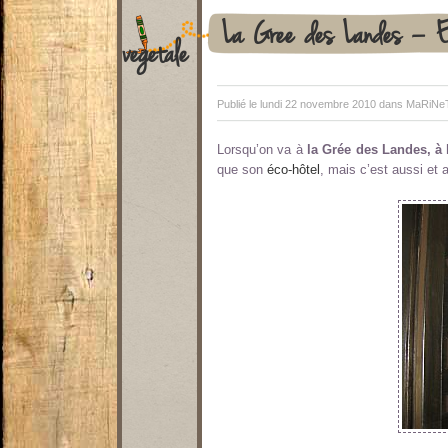
La Gree des Landes – Ec
vegetale
Publié le lundi 22 novembre 2010 dans
MaRiNeT
Lorsqu’on va à
la Grée des Landes, à 
que son
éco-hôtel
, mais c’est aussi et 