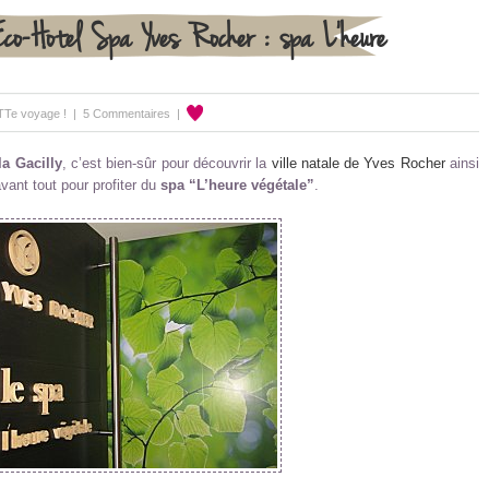
o-Hotel Spa Yves Rocher : spa L’heure
Te voyage !
|
5 Commentaires
|
la Gacilly
, c’est bien-sûr pour découvrir la
ville natale de Yves Rocher
ainsi
avant tout pour profiter du
spa “L’heure végétale”
.