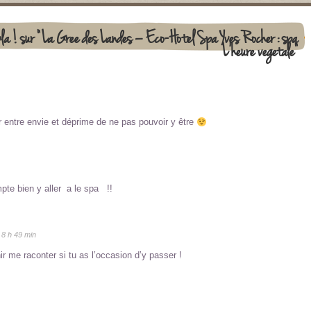
la ! sur "La Gree des Landes – Eco-Hotel Spa Yves Rocher : spa
L’heure vegetale"
ler entre envie et déprime de ne pas pouvoir y être
mpte bien y aller a le spa !!
8 h 49 min
ir me raconter si tu as l’occasion d’y passer !