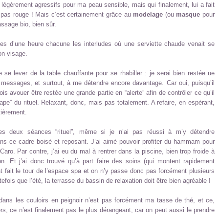
égèrement agressifs pour ma peau sensible, mais qui finalement, lui a fait
pas rouge ! Mais c’est certainement grâce au
modelage
(ou
masque
pour
assage bio, bien sûr.
es d’une heure chacune les interludes où une serviette chaude venait se
n visage.
de se lever de la table chauffante pour se rhabiller : je serai bien restée ue
 messages, et surtout, à me détendre encore davantage. Car oui, puisqu’il
is avouer être restée une grande partie en “alerte” afin de contrôler ce qu’il
tape” du rituel. Relaxant, donc, mais pas totalement. A refaire, en espérant,
tièrement.
mes deux séances “rituel”, même si je n’ai pas réussi à m’y détendre
ans ce cadre boisé et reposant. J’ai aimé pouvoir profiter du hammam pour
o. Par contre, j’ai eu du mal à rentrer dans la piscine, bien trop froide à
n. Et j’ai donc trouvé qu’à part faire des soins (qui montent rapidement
t fait le tour de l’espace spa et on n’y passe donc pas forcément plusieurs
efois que l’été, la terrasse du bassin de relaxation doit être bien agréable !
dans les couloirs en peignoir n’est pas forcément ma tasse de thé, et ce,
s, ce n’est finalement pas le plus dérangeant, car on peut aussi le prendre