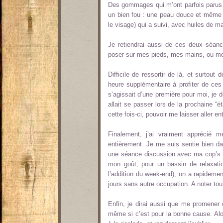
Des gommages qui m’ont parfois parus l
un bien fou : une peau douce et même 
le visage) qui a suivi, avec huiles de m
Je retiendrai aussi de ces deux séanc
poser sur mes pieds, mes mains, ou mo
Difficile de ressortir de là, et surtout 
heure supplémentaire à profiter de ces
s’agissait d’une première pour moi, je do
allait se passer lors de la prochaine “é
cette fois-ci, pouvoir me laisser aller en
Finalement, j’ai vraiment apprécié 
entièrement. Je me suis sentie bien d
une séance discussion avec ma cop’s Car
mon goût, pour un bassin de relaxatio
l’addition du week-end), on a rapidemen
jours sans autre occupation. A noter tout
Enfin, je dirai aussi que me promener 
même si c’est pour la bonne cause. Alor