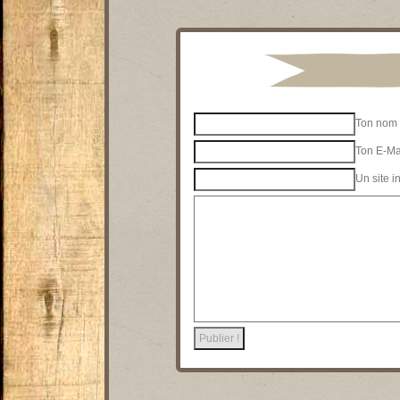
Ton nom 
Ton E-Mai
Un site i