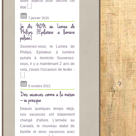
autre adjectif pour décrire cet
[...]
état
7 janvier 2015
Je dis NON au Lumea de
Philips [Epilateur a lumière
pulsee]
Souvenez-vous, le Lumea de
Philips, Epilateur à lumière
pulsée à domicile Souvenez-
vous, il y a maintenant 2 ans de
cela, j'avais l'occasion de tester -
[...]
9 octobre 2012
Des vacances comme à la maison
– ou presque
Depuis quelques temps déjà,
nos vacances ont totalement
changé d'allure. L'arrivée au
Canada, le nouveau statut de
famille et donc vacances avec