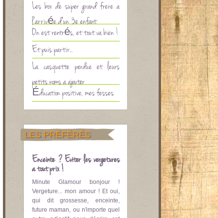
Les box de super grand frère à
l’arrivée d’un 3è enfant
On est rentrés, et tout va bien !
Et puis partir…
La casquette perdue et leurs
petits noms à ajouter
Éducation positive, mes fesses
LES PRÉFÉRÉS
Enceinte ? Eviter les vergetures
à tout prix !
Minute Glamour bonjour !
Vergeture... mon amour ! Et oui,
qui dit grossesse, enceinte,
future maman, ou n'importe quel