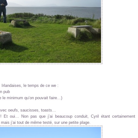
Irlandaises, le temps de ce we :
un pub
me le minimum qu’on pouvait faire…)
 avec oeufs, saucisses, toasts…
!! Et oui… Non pas que j’ai beaucoup conduit, Cyril étant certainement
mais j’ai tout de même testé, sur une petite plage.