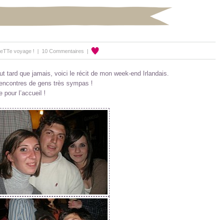
eTTe voyage !
|
10 Commentaires
|
 tard que jamais, voici le récit de mon week-end Irlandais.
rencontres de gens très sympas !
e pour l’accueil !