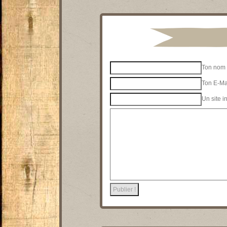
Ton nom 
Ton E-Mai
Un site i