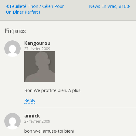
Feuilleté Thon / Céleri Pour
News En Vrac, #16
Un Dîner Parfait !
15 réponses
Kangourou
27 février 2009
Bon We proffite bien. A plus
Reply
annick
27 février 2009
bon w-e! amuse-toi bien!