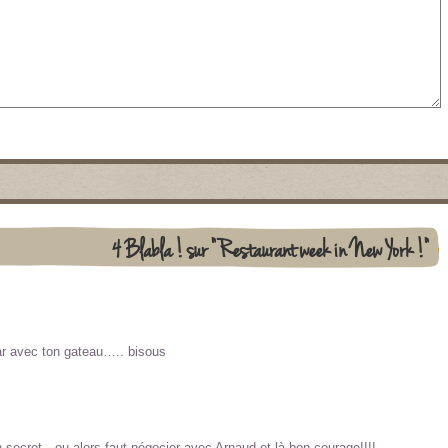
4 Blabla ! sur "Restaurant week in New York !"
ar avec ton gateau….. bisous
un secret…ou alors faut négocier avec Arnaud et là bon courage!!!!