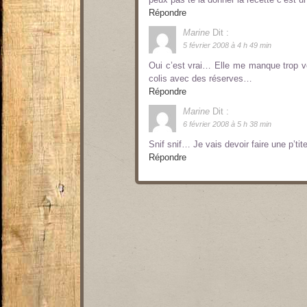
Répondre
Marine
Dit :
5 février 2008 à 4 h 49 min
Oui c’est vrai… Elle me manque trop vot
colis avec des réserves…
Répondre
Marine
Dit :
6 février 2008 à 5 h 38 min
Snif snif… Je vais devoir faire une p’t
Répondre