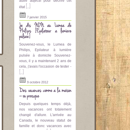
autre adjectif pour décrire cet
[...]
état
7 janvier 2015
Je dis NON au Lumea de
Philips [Epilateur a lumière
pulsee]
Souvenez-vous, le Lumea de
Philips, Epilateur à lumière
pulsée à domicile Souvenez-
vous, il y a maintenant 2 ans de
cela, j'avais l'occasion de tester -
[...]
9 octobre 2012
Des vacances comme à la maison
– ou presque
Depuis quelques temps déjà,
nos vacances ont totalement
changé d'allure. L'arrivée au
Canada, le nouveau statut de
famille et donc vacances avec