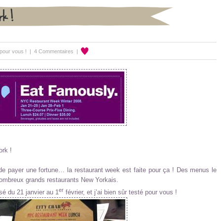
rk !
 pour vous !
|
4 Commentaires
|
ork !
de payer une fortune… la restaurant week est faite pour ça ! Des menus le
 nombreux grands restaurants New Yorkais.
er
sé du 21 janvier au 1
février, et j’ai bien sûr testé pour vous !