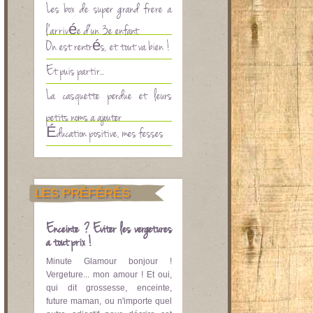
Les box de super grand frère à
l’arrivée d’un 3è enfant
On est rentrés, et tout va bien !
Et puis partir…
La casquette perdue et leurs
petits noms à ajouter
Éducation positive, mes fesses
LES PRÉFÉRÉS
Enceinte ? Eviter les vergetures
à tout prix !
Minute Glamour bonjour !
Vergeture... mon amour ! Et oui,
qui dit grossesse, enceinte,
future maman, ou n'importe quel