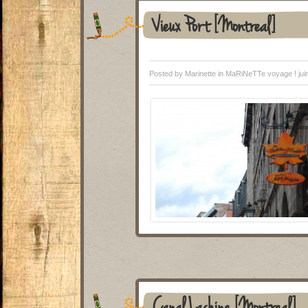
Vieux Port [Montreal]
Posted by Marinette in
MaRiNeTTe voyage !
jui
Canal Lachine [Montreal]