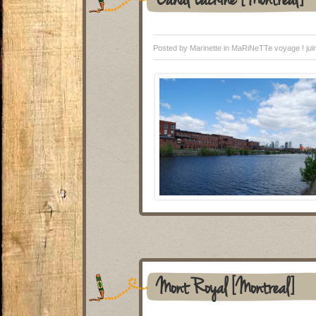
Posted by Marinette in
MaRiNeTTe voyage !
jui
Mont Royal [Montreal]