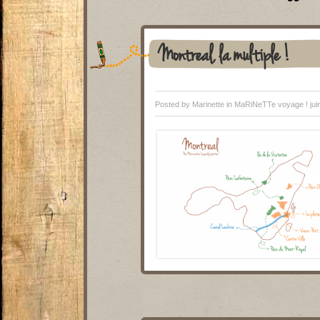
Montreal, la multiple !
Posted by Marinette in
MaRiNeTTe voyage !
jui