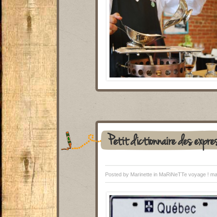
Petit dictionnaire des expre
Posted by Marinette in
MaRiNeTTe voyage !
ma