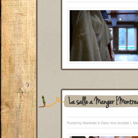
La salle à Manger [Montre
Posted by Marinette in
Dans mon assiette !
,
Ma