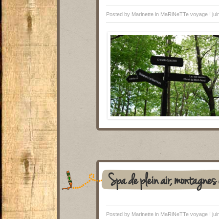
Posted by Marinette in
MaRiNeTTe voyage !
jui
Spa de plein air, montagnes 
Posted by Marinette in
MaRiNeTTe voyage !
jui