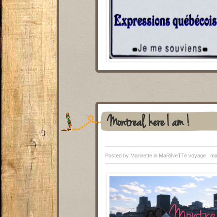
Montreal, here I am !
Posted by Marinette in
MaRiNeTTe voyage !
ma