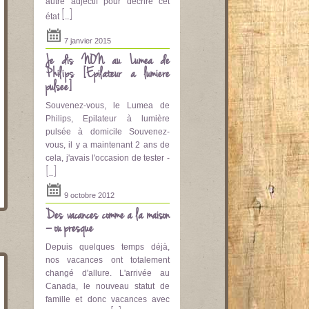
autre adjectif pour décrire cet
[...]
état
7 janvier 2015
Je dis NON au Lumea de
Philips [Epilateur a lumière
pulsee]
Souvenez-vous, le Lumea de
Philips, Epilateur à lumière
pulsée à domicile Souvenez-
vous, il y a maintenant 2 ans de
cela, j'avais l'occasion de tester -
[...]
9 octobre 2012
Des vacances comme à la maison
– ou presque
Depuis quelques temps déjà,
nos vacances ont totalement
changé d'allure. L'arrivée au
Canada, le nouveau statut de
famille et donc vacances avec