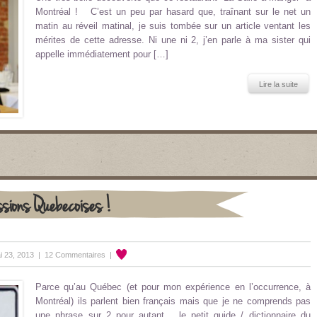
Montréal ! C’est un peu par hasard que, traînant sur le net un
matin au réveil matinal, je suis tombée sur un article ventant les
mérites de cette adresse. Ni une ni 2, j’en parle à ma sister qui
appelle immédiatement pour […]
Lire la suite
ssions Quebecoises !
i 23, 2013 |
12 Commentaires
|
Parce qu’au Québec (et pour mon expérience en l’occurrence, à
Montréal) ils parlent bien français mais que je ne comprends pas
une phrase sur 2 pour autant… le petit guide / dictionnaire du