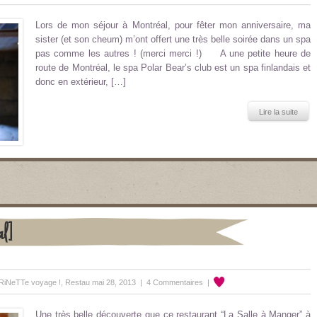
Lors de mon séjour à Montréal, pour fêter mon anniversaire, ma
sister (et son cheum) m’ont offert une très belle soirée dans un spa
pas comme les autres ! (merci merci !) A une petite heure de
route de Montréal, le spa Polar Bear’s club est un spa finlandais et
donc en extérieur, […]
Lire la suite
al]
RiNeTTe voyage !
,
Restau
mai 28, 2013 |
4 Commentaires
|
Une très belle découverte que ce restaurant “La Salle à Manger” à