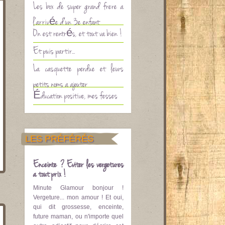
Les box de super grand frère à
l’arrivée d’un 3è enfant
On est rentrés, et tout va bien !
Et puis partir…
La casquette perdue et leurs
petits noms à ajouter
Éducation positive, mes fesses
LES PRÉFÉRÉS
Enceinte ? Eviter les vergetures
à tout prix !
Minute Glamour bonjour !
Vergeture... mon amour ! Et oui,
qui dit grossesse, enceinte,
future maman, ou n'importe quel