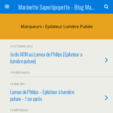
Marinette Saperlipopette - Blog Maman Angers Lifestyle - Ex Expat Montréal
Marqueurs › Epilateur Lumière Pulsée
9 OCTOBRE 2012
Je dis NON au Lumea de Philips [Epilateur a
lumière pulsee]
179 RÉPONSES
16 MAI 2011
Lumea de Philips – Epilateur à lumière
pulsee – 1 an après
13 RÉPONSES