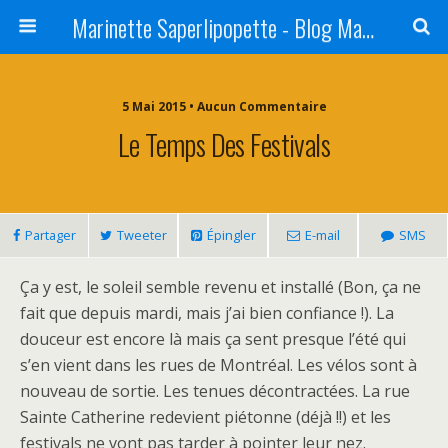
Marinette Saperlipopette - Blog Maman Angers Lifestyle - Ex Expat Montréal
5 Mai 2015 • Aucun Commentaire
Le Temps Des Festivals
Partager
Tweeter
Épingler
E-mail
SMS
Ça y est, le soleil semble revenu et installé (Bon, ça ne
fait que depuis mardi, mais j’ai bien confiance !). La
douceur est encore là mais ça sent presque l’été qui
s’en vient dans les rues de Montréal. Les vélos sont à
nouveau de sortie. Les tenues décontractées. La rue
Sainte Catherine redevient piétonne (déjà !!) et les
festivals ne vont pas tarder à pointer leur nez.