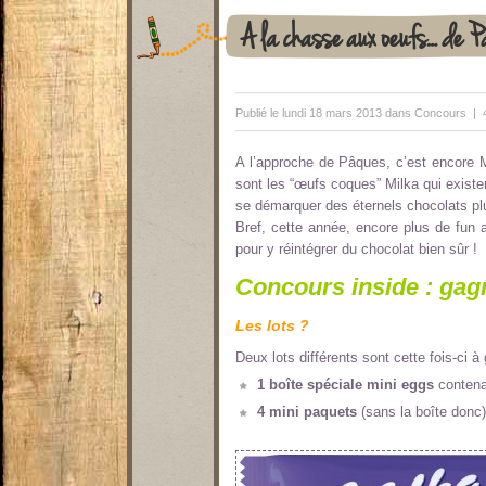
A la chasse aux oeufs… de P
Publié le lundi 18 mars 2013 dans
Concours
|
A l’approche de Pâques, c’est encore 
sont les “œufs coques” Milka qui exist
se démarquer des éternels chocolats plus
Bref, cette année, encore plus de fun
pour y réintégrer du chocolat bien sûr !
Concours inside : gagn
Les lots ?
Deux lots différents sont cette fois-ci à
1 boîte spéciale mini eggs
contena
4 mini paquets
(sans la boîte donc)