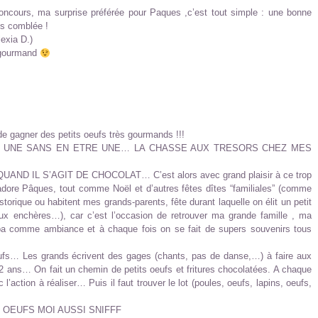
concours, ma surprise préférée pour Paques ,c’est tout simple : une bonne
is comblée !
exia D.)
 gourmand
de gagner des petits oeufs très gourmands !!!
T UNE SANS EN ETRE UNE… LA CHASSE AUX TRESORS CHEZ MES
D IL S’AGIT DE CHOCOLAT… C’est alors avec grand plaisir à ce trop
ore Pâques, tout comme Noël et d’autres fêtes dîtes “familiales” (comme
istorique ou habitent mes grands-parents, fête durant laquelle on élit un petit
aux enchères…), car c’est l’occasion de retrouver ma grande famille , ma
a comme ambiance et à chaque fois on se fait de supers souvenirs tous
ufs… Les grands écrivent des gages (chants, pas de danse,…) à faire aux
 12 ans… On fait un chemin de petits oeufs et fritures chocolatées. A chaque
’action à réaliser… Puis il faut trouver le lot (poules, oeufs, lapins, oeufs,
S OEUFS MOI AUSSI SNIFFF