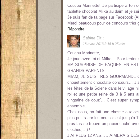
Coucou Marinette! Je participe à ton 
tablette chocolat Milka au daim et je su
Je suis fan de ta page sur Facebook (Al
Merci beaucoup pour ce concours très
Répondre
Sabine
Dit :
18 mars 2013 à 16 h 25 min
Coucou Marinette,
Je joue avec toi et Milka… Pour tenter 
MA SURPRISE DE PAQUES EN ES
GRANDS-PARENTS…
MIAM, JE SUIS TRES GOURMANDE QUAN
chouettement chocolaté concours… J’ad
les fêtes de la Soierie dans le village h
roi et une petite reine de 3 à 5 ans 
vingtaine de couz’… C’est super symp
ensemble…
Chez nous, on fait une chasse aux oe
plus petits car les oeufs c’est jusqu’à
gros tas se trouve un papier caché avec l
cloches,…) !
J’AI PLUS 12 ANS… J’AIMERAIS DE