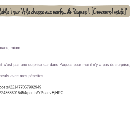
bla ! sur "A la chasse aux oeufs… de Paques ! [Concours Inside]"
rmand, miam
it c’est pas une surprise car dans Paques pour moi il n’y a pas de surprise,
s oeufs avec mes pépettes
f/posts/221477057992949
802248686015454/posts/YPuasvEjHRC