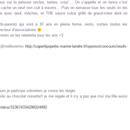
ous sur la pelouse oncles, tantes, couz’… On s’appelle et on lance c’est
che un oeuf non cuit à travers… Puis on ramasse tous les oeufs on les
ade avec oeuf, mâches, et THE sauce colza grillé de grand-mère dont on
ds-parents qui sont à 87 ans en pleine forme, resto, sorties toutes les
recteur d’associations
 on les rebelotte tous les ans <3
L @mellevermo
http://saperlipopette.marine-landre.fr/sponso/concours/oeufs-
rs je participe volontiers je croise les doigts
rés au chocolat noisette!! je me regale et il n’y a pas que moi ma fille aussi
x/status/313674334298324992