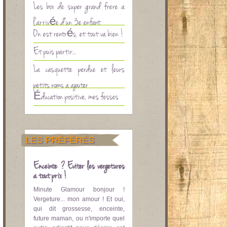
Les box de super grand frère à
l’arrivée d’un 3è enfant
On est rentrés, et tout va bien !
Et puis partir…
La casquette perdue et leurs
petits noms à ajouter
Éducation positive, mes fesses
LES PRÉFÉRÉS
Enceinte ? Eviter les vergetures
à tout prix !
Minute Glamour bonjour !
Vergeture... mon amour ! Et oui,
qui dit grossesse, enceinte,
future maman, ou n'importe quel