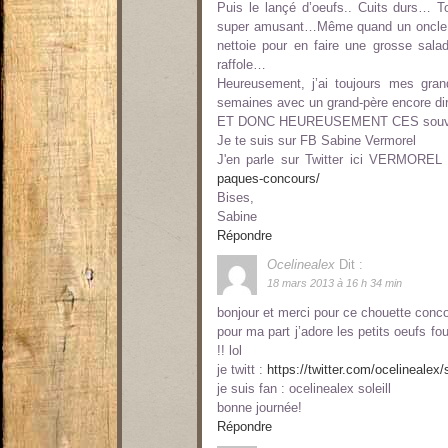
Puis le lançé d’oeufs.. Cuits durs… T
super amusant…Même quand un oncle ca
nettoie pour en faire une grosse sal
raffole…
Heureusement, j’ai toujours mes gran
semaines avec un grand-père encore di
ET DONC HEUREUSEMENT CES souvenirs
Je te suis sur FB Sabine Vermorel
J'en parle sur Twitter ici VERMORE
paques-concours/
Bises,
Sabine
Répondre
Ocelinealex
Dit :
18 mars 2013 à 16 h 34 min
bonjour et merci pour ce chouette concou
pour ma part j’adore les petits oeufs fou
!! lol
je twitt :
https://twitter.com/ocelineale
je suis fan : ocelinealex soleill
bonne journée!
Répondre