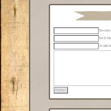
Ton nom 
Ton E-Mai
Un site i