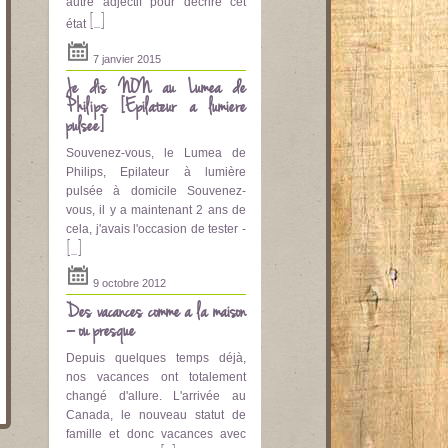
autre adjectif pour décrire cet
[...]
état
7 janvier 2015
Je dis NON au Lumea de
Philips [Epilateur a lumière
pulsee]
Souvenez-vous, le Lumea de
Philips, Epilateur à lumière
pulsée à domicile Souvenez-
vous, il y a maintenant 2 ans de
cela, j'avais l'occasion de tester -
[...]
9 octobre 2012
Des vacances comme à la maison
– ou presque
Depuis quelques temps déjà,
nos vacances ont totalement
changé d'allure. L'arrivée au
Canada, le nouveau statut de
famille et donc vacances avec