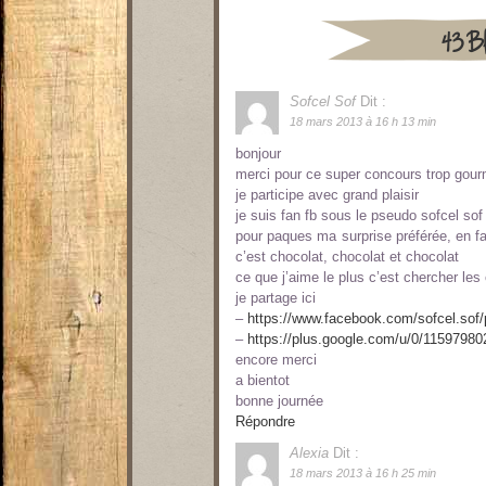
43 Bla
Sofcel Sof
Dit :
18 mars 2013 à 16 h 13 min
bonjour
merci pour ce super concours trop gou
je participe avec grand plaisir
je suis fan fb sous le pseudo sofcel sof
pour paques ma surprise préférée, en fa
c’est chocolat, chocolat et chocolat
ce que j’aime le plus c’est chercher le
je partage ici
–
https://www.facebook.com/sofcel.so
–
https://plus.google.com/u/0/115979
encore merci
a bientot
bonne journée
Répondre
Alexia
Dit :
18 mars 2013 à 16 h 25 min