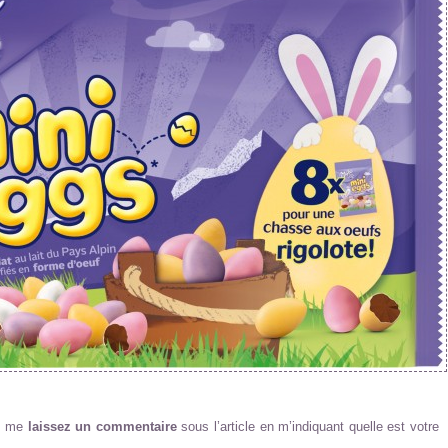
us me
laissez un commentaire
sous l’article en m’indiquant quelle est votre