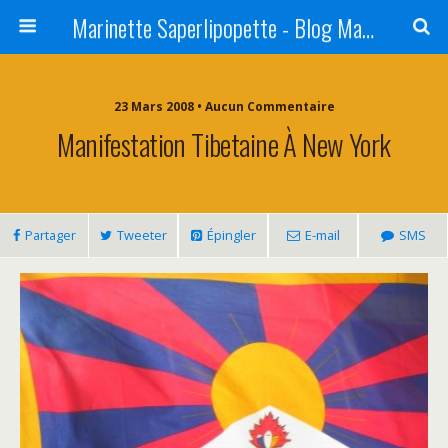
Marinette Saperlipopette - Blog Maman Angers Lifestyle - Ex Expat Montréal
23 Mars 2008 • Aucun Commentaire
Manifestation Tibetaine À New York
Partager
Tweeter
Épingler
E-mail
SMS