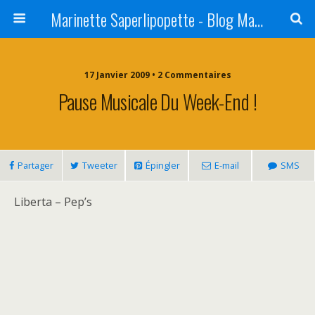
Marinette Saperlipopette - Blog Maman Angers Lifestyle - Ex Expat Montréal
17 Janvier 2009 • 2 Commentaires
Pause Musicale Du Week-End !
Partager
Tweeter
Épingler
E-mail
SMS
Liberta – Pep’s