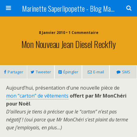
Marinette Saperlipopette - Blog Maman Angers Lifestyle - Ex Expat Montréal
8 Janvier 2010 • 1 Commentaire
Mon Nouveau Jean Diesel Reckfly
Partager
Tweeter
Épingler
E-mail
SMS
Aujourd’hui, présentation d’une nouvelle pièce de
mon “carton” de vêtements
offert par Mr MonChéri
pour Noël
.
D’ailleurs je tiens à préciser que le “carton” n’est pas
négatif ! (oui parce que Mr MonChéri s’est plaint du terme
que j’employais, en plus…)