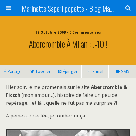
Marinette Saperlipopette - Blog Maman Angers Lifestyle - Ex Expat Montréal
19 Octobre 2009 • 6 Commentaires
Abercrombie À Milan : J-10 !
Partager
Tweeter
Épingler
E-mail
SMS
Hier soir, je me promenais sur le site
Abercrombie &
Fictch
(mon amour…), histoire de faire un peu de
repérage… et là… quelle ne fut pas ma surprise ?!
A peine connectée, je tombe sur ça :