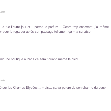
 min
 la rue l’autre jour et il portait le parfum… Genre trop ennivrant, j’ai même
er pour le regarder après son passage tellement ça m’a surprise !
rir une boutique à Paris ce serait quand même le pied !
 min
heté sur les Champs Elysées… mais… ça va perdre de son charme du coup !