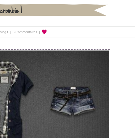
rcrombie !
ing !
|
6 Commentaires
|