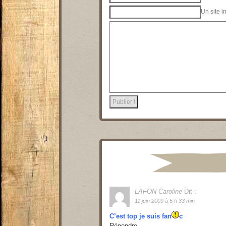
Un site i
LAFON Caroline
Dit :
11 juin 2009 à 5 h 33 min
C’est top je suis fan
c
Répondre