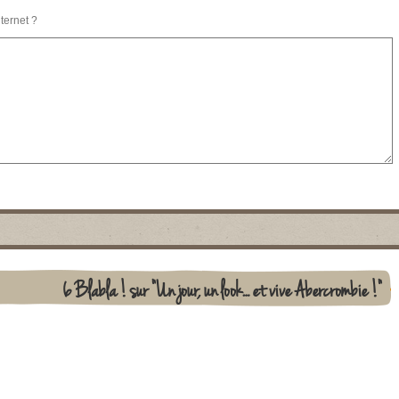
nternet ?
6 Blabla ! sur "Un jour, un look… et vive Abercrombie !"