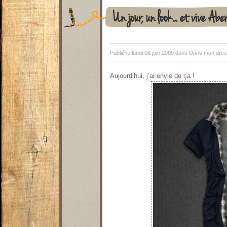
Un jour, un look… et vive Abe
Publié le lundi 08 juin 2009 dans
Dans mon dress
Aujourd’hui, j’ai envie de ça !