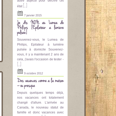
autre adjectif pour décrire cet
[...]
état
7 janvier 2015
Je dis NON au Lumea de
Philips [Epilateur a lumière
pulsee]
Souvenez-vous, le Lumea de
Philips, Epilateur à lumière
pulsée à domicile Souvenez-
vous, il y a maintenant 2 ans de
cela, j'avais l'occasion de tester -
[...]
9 octobre 2012
Des vacances comme à la maison
– ou presque
Depuis quelques temps déjà,
nos vacances ont totalement
changé d'allure. L'arrivée au
Canada, le nouveau statut de
famille et donc vacances avec