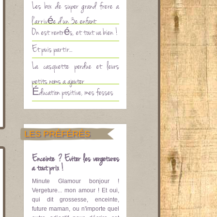
Les box de super grand frère à
l’arrivée d’un 3è enfant
On est rentrés, et tout va bien !
Et puis partir…
La casquette perdue et leurs
petits noms à ajouter
Éducation positive, mes fesses
LES PRÉFÉRÉS
Enceinte ? Eviter les vergetures
à tout prix !
Minute Glamour bonjour !
Vergeture... mon amour ! Et oui,
qui dit grossesse, enceinte,
future maman, ou n'importe quel