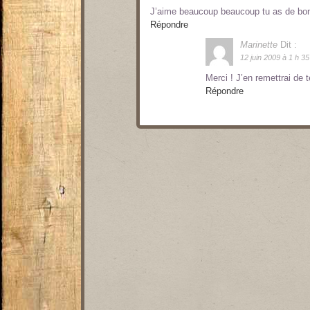
J’aime beaucoup beaucoup tu as de bons g
Répondre
Marinette
Dit :
12 juin 2009 à 1 h 35
Merci ! J’en remettrai de
Répondre