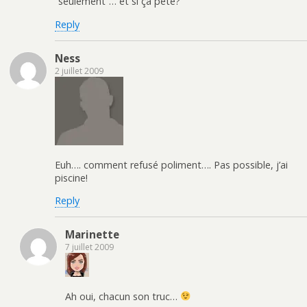
“seulement”… et si ça pète?
Reply
Ness
2 juillet 2009
Euh…. comment refusé poliment…. Pas possible, j’ai
piscine!
Reply
Marinette
7 juillet 2009
Ah oui, chacun son truc…