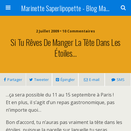
Marinette Saperlipopette - Blog Maman Angers Lifestyle - Ex Expat Montréal
2 Juillet 2009 • 10 Commentaires
Si Tu Rêves De Manger La Tête Dans Les
Étoiles…
Partager
Tweeter
Épingler
E-mail
SMS
…ça sera possible du 11 au 15 septembre à Paris !
Et en plus, il s’agit d’un repas gastronomique, pas
n’importe quoi…
Bon d’accord, tu n’auras pas vraiment la tête dans les
étoiles, puisque la nacelle sur laquelle tu seras