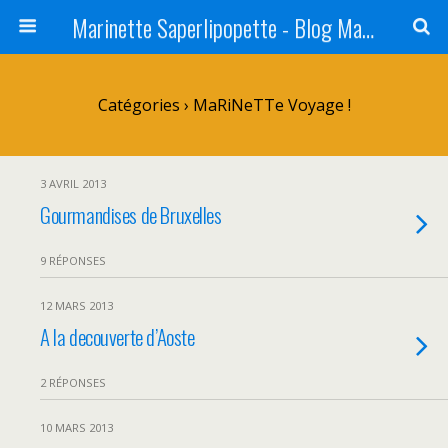
Marinette Saperlipopette - Blog Maman Angers Lifestyle - Ex Expat Montréal
Catégories ›
MaRiNeTTe Voyage !
3 AVRIL 2013
Gourmandises de Bruxelles
9 RÉPONSES
12 MARS 2013
A la decouverte d’Aoste
2 RÉPONSES
10 MARS 2013