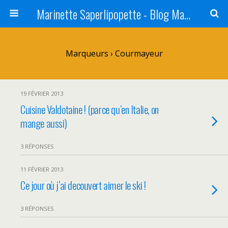
Marinette Saperlipopette - Blog Maman Angers Lifestyle - Ex Expat Montréal
Marqueurs › Courmayeur
19 FÉVRIER 2013
Cuisine Valdotaine ! (parce qu’en Italie, on
mange aussi)
3 RÉPONSES
11 FÉVRIER 2013
Ce jour où j’ai decouvert aimer le ski !
3 RÉPONSES