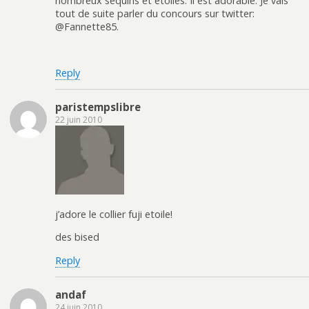
nombreux sequins et étoiles. Il est adorable. Je vais
tout de suite parler du concours sur twitter:
@Fannette85.
Reply
paristempslibre
22 juin 2010
j’adore le collier fuji etoile!
des bised
Reply
andaf
24 juin 2010